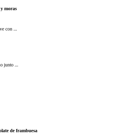
 y moras
ve con ...
o junto ...
olate de frambuesa