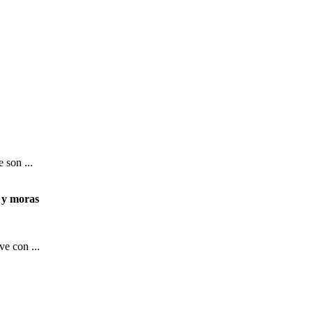
 son ...
 y moras
ve con ...