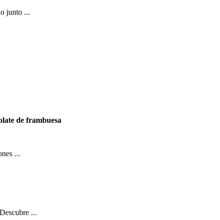
o junto ...
olate de frambuesa
nes ...
 Descubre ...