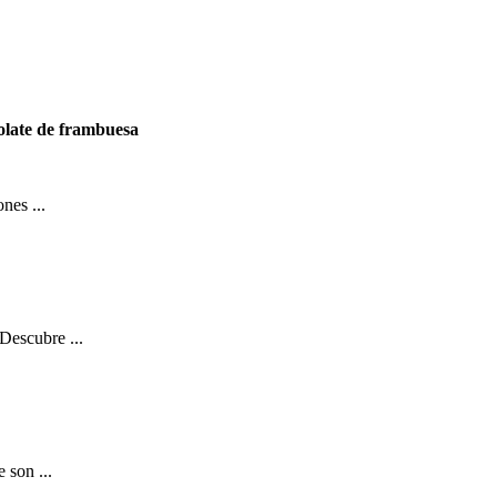
olate de frambuesa
nes ...
 Descubre ...
 son ...