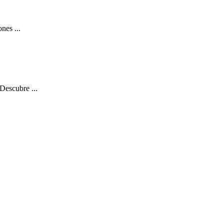
nes ...
 Descubre ...