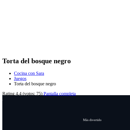
Torta del bosque negro
Cocina con Sara
Juegos
Torta del bosque negro
Rating
4.4
(votos:
75
)
Pantalla completa
Más divertido