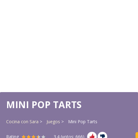
MINI POP TARTS
Cocina con Sara
Juegos
Mini Pop Tarts
Rating
3.4
(votos:
666
)