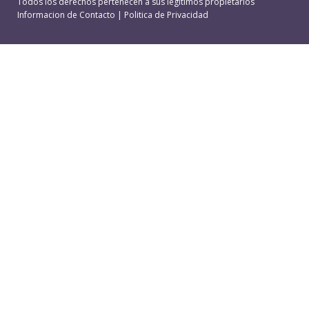
Todos los derechos pertenecen a sus legitimos propietarios
Informacion de Contacto
|
Politica de Privacidad