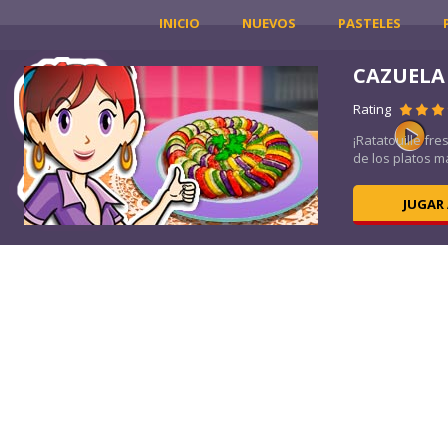
INICIO
NUEVOS
PASTELES
CAZUELA
Rating
ios?
¡Ratatouille fre
de los platos m
JUGAR