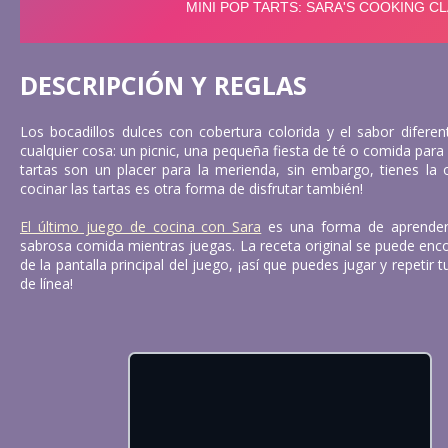
DESCRIPCIÓN Y REGLAS
Los bocadillos dulces con cobertura colorida y el sabor difere
cualquier cosa: un picnic, una pequeña fiesta de té o comida para 
tartas son un placer para la merienda, sin embargo, tienes la 
cocinar las tartas es otra forma de disfrutar también!
El último juego de cocina con Sara
es una forma de aprender
sabrosa comida mientras juegas. La receta original se puede enco
de la pantalla principal del juego, ¡así que puedes jugar y repetir 
de línea!