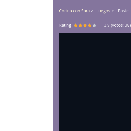
Cocina con Sara
Juegos
Pastel
Rating
3.9
(votos:
38
)