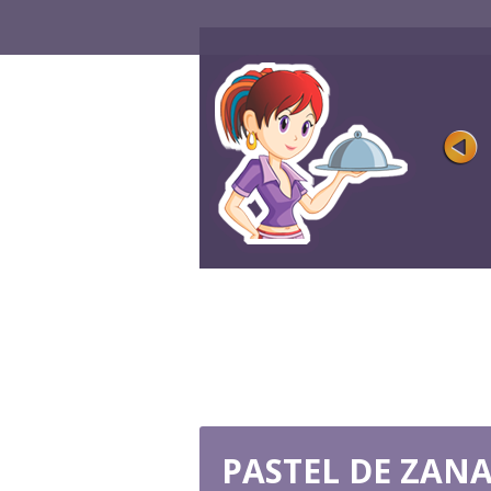
TORTAS DE CHOCOLATE
DE FRAMBUESA
Rating
Vistas 124K
Tus panqueques se verán tan deliciosos
solo sigue las instrucciones ...
JUGAR AHORA
PASTEL DE ZAN