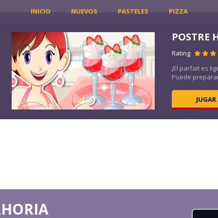
INICIO
NUEVOS
PASTELES
PIZZA
POSTRE 
Rating
,
¡El parfait es l
Puede preparar 
JUGAR
AHORIA