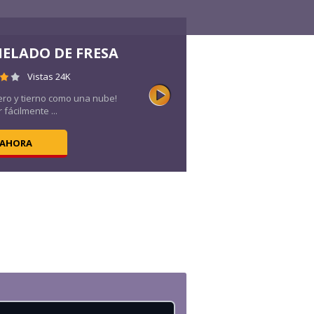
HELADO DE FRESA
Vistas 24K
igero y tierno como una nube!
fácilmente ...
 AHORA