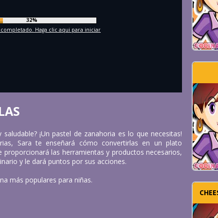
35%
 completado. Haga clic aqui para iniciar
LAS
 saludable? ¡Un pastel de zanahoria es lo que necesitas!
rias, Sara te enseñará cómo convertirlas en un plato
 le proporcionará las herramientas y productos necesarios,
nario y le dará puntos por sus acciones.
ina más populares para niñas.
CHEE