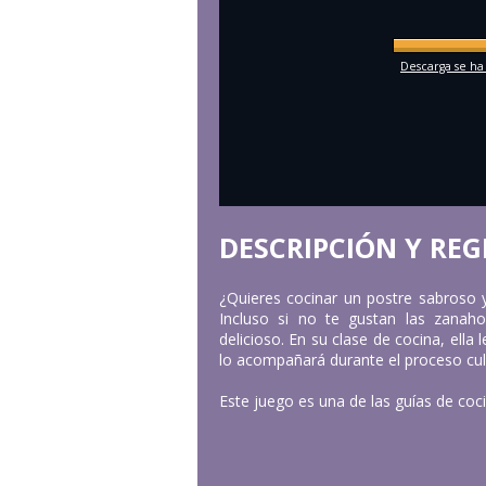
Descarga se ha
DESCRIPCIÓN Y REG
¿Quieres cocinar un postre sabroso y
Incluso si no te gustan las zanaho
delicioso. En su clase de cocina, ella
lo acompañará durante el proceso culi
Este juego es una de las guías de coc