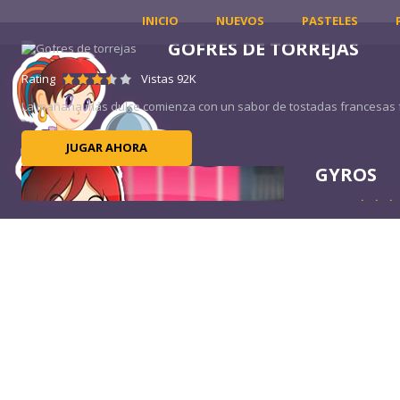
INICIO
NUEVOS
PASTELES
GOFRES DE TORREJAS
Rating
Vistas 92K
La mañana más dulce comienza con un sabor de tostadas francesas fr
JUGAR AHORA
GYROS
Rating
¿Eres fanático 
mediterránea? P
JUGAR
CORDERO AL CURRY
Rating
Vistas 86K
Listo para profundizar en algunas tradiciones culinarias indias? Descu