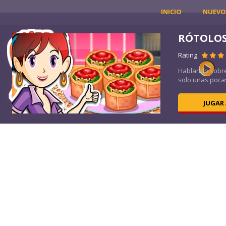
INICIO
NUEVO
RÓTOLOS
Rating
nas
Hablando sobre 
solo unas pocas
JUGAR