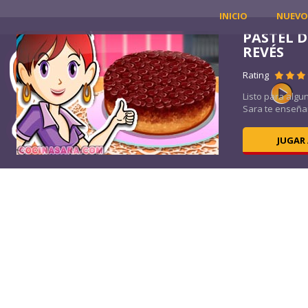
INICIO
NUEVO
PASTEL D
LE
REVÉS
Rating
uno
Listo para algu
Sara te enseñará
JUGAR