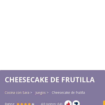
CHEESECAKE DE FRUTILLA
Cocina con Sara
Juegos
Cheesecake de frutilla
Rating
4.0
(votos:
64
)