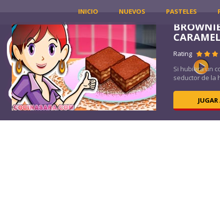
INICIO
NUEVOS
PASTELES
BROWNIE
CARAME
Rating
a
Si hubiera un c
seductor de la his
JUGAR