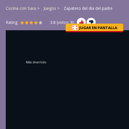
Cocina con Sara
Juegos
Zapatero del día del padre
Rating
3.8
(votos:
8
)
JUGAR EN PANTALLA
Más divertido