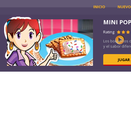
INICIO
NUEVO
MINI PO
Rating
a
Los bocadillos 
y el sabor difer
JUGAR