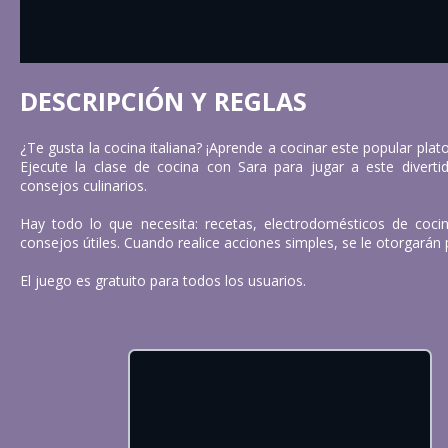
DESCRIPCIÓN Y REGLAS
¿Te gusta la cocina italiana? ¡Aprende a cocinar este popular plato 
Ejecute la clase de cocina con Sara para jugar a este divert
consejos culinarios.
Hay todo lo que necesita: recetas, electrodomésticos de coci
consejos útiles. Cuando realice acciones simples, se le otorgarán 
El juego es gratuito para todos los usuarios.