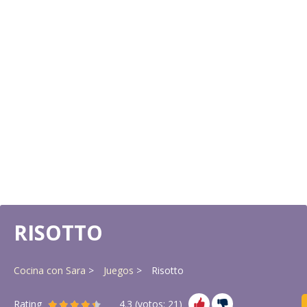
RISOTTO
Cocina con Sara
Juegos
Risotto
Rating
4.3
(votos:
21
)