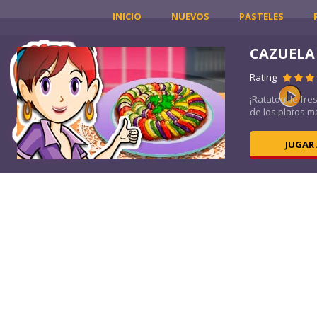
INICIO
NUEVOS
PASTELES
CAZUELA
Rating
os,
¡Ratatouille fre
de los platos m
JUGAR