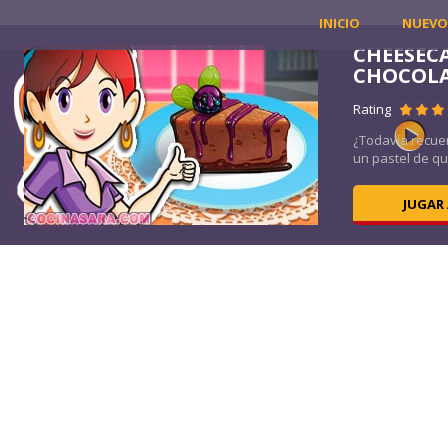
INICIO
NUEVO
CHEESEC
CHOCOLA
Rating
ios?
¿Todavía recuer
un pastel de qu
JUGAR