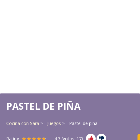
PASTEL DE PIÑA
Cocina con Sara
Juegos
Pastel de piña
Rating
4.7
(votos:
17
)