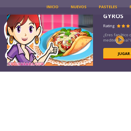
INICIO
NUEVOS
PASTELES
T
GYROS
Rating
tre.
¿Eres fanático 
mediterránea? P
JUGAR