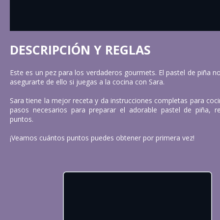
DESCRIPCIÓN Y REGLAS
Este es un pez para los verdaderos gourmets. El pastel de piña no 
asegurarte de ello si juegas a la cocina con Sara.
Sara tiene la mejor receta y da instrucciones completas para cocin
pasos necesarios para preparar el adorable pastel de piña, rea
puntos.
¡Veamos cuántos puntos puedes obtener por primera vez!