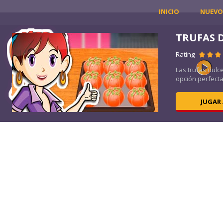
INICIO
NUEVO
SA
TRUFAS 
Rating
be!
Las trufas dul
opción perfecta
JUGAR