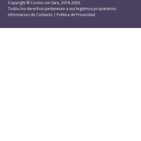
Copyright ©
Cocina con Sara
, 2018-2026.
Todos los derechos pertenecen a sus legitimos propietarios
Informacion de Contacto
|
Politica de Privacidad