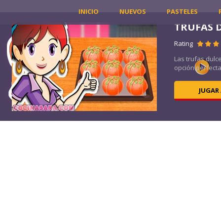
INICIO
NUEVOS
PASTELES
LE
TRUFAS 
Rating
uno
Las trufas dul
opción perfecta
JUGAR