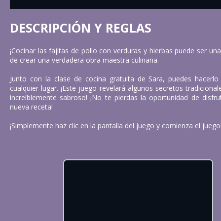
DESCRIPCIÓN Y REGLAS
¡Cocinar las fajitas de pollo con verduras y hierbas puede ser un
de crear una verdadera obra maestra culinaria.
Junto con la clase de cocina gratuita de Sara, puedes hacerl
cualquier lugar. ¡Este juego revelará algunos secretos tradicional
increíblemente sabroso! ¡No te pierdas la oportunidad de disfr
nueva receta!
¡Simplemente haz clic en la pantalla del juego y comienza el juego