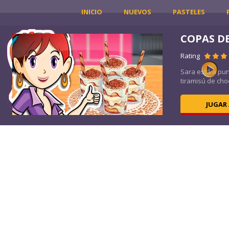
INICIO
NUEVOS
PASTELES
COPAS D
Rating
a
Sara está a pun
tiramisú de choc
JUGAR