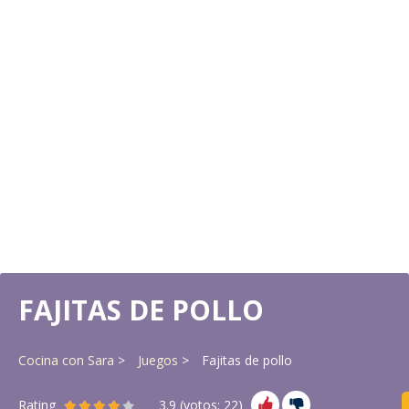
FAJITAS DE POLLO
Cocina con Sara
Juegos
Fajitas de pollo
Rating
3.9
(votos:
22
)